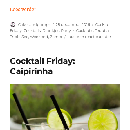
“Cocktail Friday: Margarita”
Lees verder
Auteur
Geplaatst
Categorieën
Cakesandpumps
28 december 2016
Cocktail
op
Tags
Friday
,
Cocktails
,
Drankjes
,
Party
Cocktails
,
Tequila
,
op
Triple Sec
,
Weekend
,
Zomer
Laat een reactie achter
Cocktail
Friday:
Margarita
Cocktail Friday:
Caipirinha