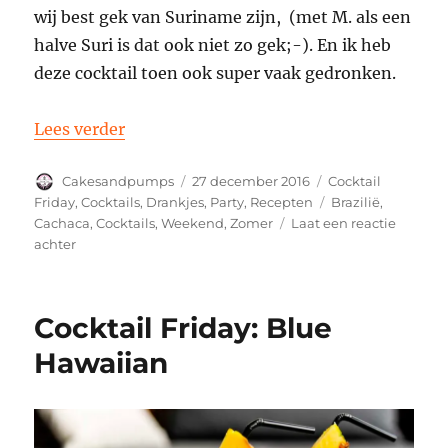
wij best gek van Suriname zijn, (met M. als een
halve Suri is dat ook niet zo gek;-). En ik heb
deze cocktail toen ook super vaak gedronken.
“Cocktail Friday: Caipirinha”
Lees verder
Auteur
Geplaatst
Categorieën
Cakesandpumps
27 december 2016
Cocktail
op
Tags
Friday
,
Cocktails
,
Drankjes
,
Party
,
Recepten
Brazilië
,
Cachaca
,
Cocktails
,
Weekend
,
Zomer
Laat een reactie
op
achter
Cocktail
Friday:
Caipirinha
Cocktail Friday: Blue
Hawaiian