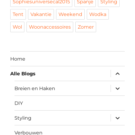
Sophiesuniversecal2015
Spanje
Styling
Tent
Vakantie
Weekend
Wodka
Wol
Woonaccessoires
Zomer
Home
submen
Alle Blogs
uitvouw
submen
Breien en Haken
uitvouw
DIY
submen
Styling
uitvouw
Verbouwen