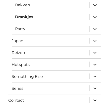
submen
Bakken
uitvouw
submen
Drankjes
uitvouw
submen
Party
uitvouw
submen
Japan
uitvouw
submen
Reizen
uitvouw
submen
Hotspots
uitvouw
submen
Something Else
uitvouw
submen
Series
uitvouw
submen
Contact
uitvouw