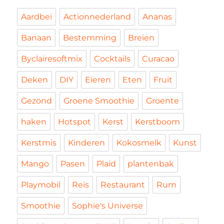
Aardbei
Actionnederland
Ananas
Banaan
Bestemming
Breien
Byclairesoftmix
Cocktails
Curacao
Deken
DIY
Eieren
Eten
Fruit
Gezond
Groene Smoothie
Groente
haken
Hotspot
Kerst
Kerstboom
Kerstmis
Kinderen
Kokosmelk
Kunst
Mango
Pasen
Plaid
plantenbak
Playmobil
Reis
Restaurant
Rum
Smoothie
Sophie's Universe