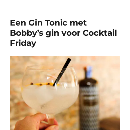
Cocktail
Friday:
een
Een Gin Tonic met
Ibiza
Reloaded
Bobby’s gin voor Cocktail
met
Friday
licor
43