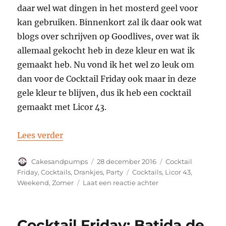
daar wel wat dingen in het mosterd geel voor
kan gebruiken. Binnenkort zal ik daar ook wat
blogs over schrijven op Goodlives, over wat ik
allemaal gekocht heb in deze kleur en wat ik
gemaakt heb. Nu vond ik het wel zo leuk om
dan voor de Cocktail Friday ook maar in deze
gele kleur te blijven, dus ik heb een cocktail
gemaakt met Licor 43.
“Cocktail Friday: Fresco 43”
Lees verder
Auteur
Geplaatst
Categorieën
Cakesandpumps
28 december 2016
Cocktail
op
Tags
Friday
,
Cocktails
,
Drankjes
,
Party
Cocktails
,
Licor 43
,
op
Weekend
,
Zomer
Laat een reactie achter
Cocktail
Friday:
Fresco
Cocktail Friday: Batida de
43