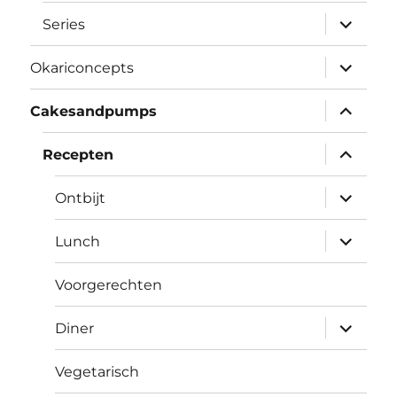
submen
Series
uitvouw
submen
Okariconcepts
uitvouw
submen
Cakesandpumps
uitvouw
submen
Recepten
uitvouw
submen
Ontbijt
uitvouw
submen
Lunch
uitvouw
Voorgerechten
submen
Diner
uitvouw
Vegetarisch