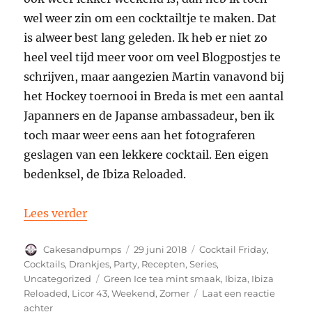
wel weer zin om een cocktailtje te maken. Dat
is alweer best lang geleden. Ik heb er niet zo
heel veel tijd meer voor om veel Blogpostjes te
schrijven, maar aangezien Martin vanavond bij
het Hockey toernooi in Breda is met een aantal
Japanners en de Japanse ambassadeur, ben ik
toch maar weer eens aan het fotograferen
geslagen van een lekkere cocktail. Een eigen
bedenksel, de Ibiza Reloaded.
“Cocktail Friday: een Ibiza Reloaded met
Lees verder
Auteur
Geplaatst
Categorieën
Cakesandpumps
29 juni 2018
Cocktail Friday
,
op
Cocktails
,
Drankjes
,
Party
,
Recepten
,
Series
,
Tags
Uncategorized
Green Ice tea mint smaak
,
Ibiza
,
Ibiza
Reloaded
,
Licor 43
,
Weekend
,
Zomer
Laat een reactie
op
achter