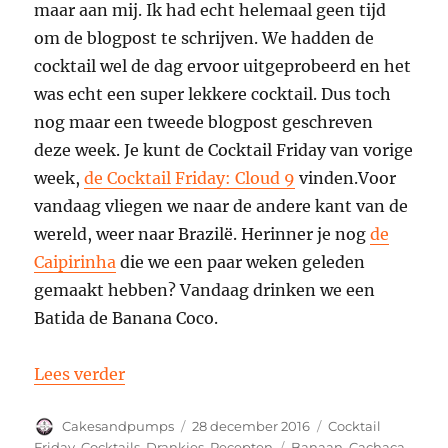
maar aan mij. Ik had echt helemaal geen tijd
om de blogpost te schrijven. We hadden de
cocktail wel de dag ervoor uitgeprobeerd en het
was echt een super lekkere cocktail. Dus toch
nog maar een tweede blogpost geschreven
deze week. Je kunt de Cocktail Friday van vorige
week,
de Cocktail Friday: Cloud 9
vinden.Voor
vandaag vliegen we naar de andere kant van de
wereld, weer naar Brazilë. Herinner je nog
de
Caipirinha
die we een paar weken geleden
gemaakt hebben? Vandaag drinken we een
Batida de Banana Coco.
“Cocktail Friday: Batida de Banana Coco
Lees verder
Auteur
Geplaatst
Categorieën
Cakesandpumps
28 december 2016
Cocktail
op
Tags
Friday
,
Cocktails
,
Drankjes
,
Recepten
Banaan
,
Cachaca
,