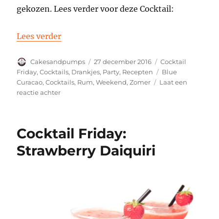
gekozen. Lees verder voor deze Cocktail:
“Cocktail Friday: Blue Hawaiian”
Lees verder
Auteur
Geplaatst
Categorieën
Cakesandpumps
27 december 2016
Cocktail
op
Tags
Friday
,
Cocktails
,
Drankjes
,
Party
,
Recepten
Blue
Curacao
,
Cocktails
,
Rum
,
Weekend
,
Zomer
Laat een
op
reactie achter
Cocktail
Friday:
Blue
Cocktail Friday:
Hawaiian
Strawberry Daiquiri