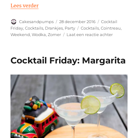
“Cocktail Friday: Cloud 9”
Lees verder
Auteur
Geplaatst
Categorieën
Cakesandpumps
28 december 2016
Cocktail
op
Tags
Friday
,
Cocktails
,
Drankjes
,
Party
Cocktails
,
Cointreau
,
op
Weekend
,
Wodka
,
Zomer
Laat een reactie achter
Cocktail
Friday:
Cloud
Cocktail Friday: Margarita
9