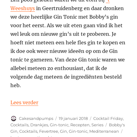
Weeshuys
in Geertruidenberg en daar dronken
we deze heerlijke Gin Tonic met Bobby’s gin
voor het eerst. Als we uit eten gaan vind ik het
wel leuk om nieuwe gin’s uit te proberen. Je
hoeft niet meteen een hele fles gin te kopen en
ik doe ook weer nieuwe ideeën op om de Gin
tonic te garneren. Van deze Gin tonic waren we
allebei meteen zo enthousiast, dat ik de
volgende dag meteen de ingrediënten besteld
heb.
“Een Gin Tonic met Bobby’s gin voor Coc
Lees verder
Auteur
Geplaatst
Categorieën
Cakesandpumps
19 januari 2018
Cocktail Friday
,
op
Tags
Cocktails
,
Drankjes
,
Gin-tonic
,
Recepten
,
Series
Bobby's
Gin
,
Cocktails
,
Fevertree
,
Gin
,
Gin-tonic
,
Mediterranean