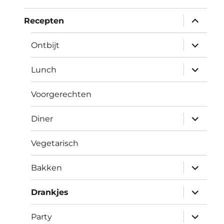
submen
Recepten
uitvouw
submen
Ontbijt
uitvouw
submen
Lunch
uitvouw
Voorgerechten
submen
Diner
uitvouw
Vegetarisch
submen
Bakken
uitvouw
submen
Drankjes
uitvouw
submen
Party
uitvouw