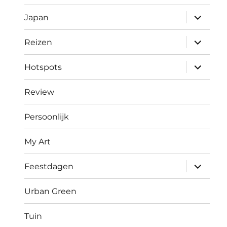
submen
Japan
uitvouw
submen
Reizen
uitvouw
submen
Hotspots
uitvouw
Review
Persoonlijk
My Art
submen
Feestdagen
uitvouw
Urban Green
Tuin