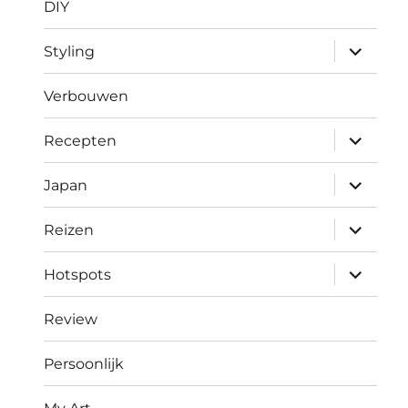
DIY
submen
Styling
uitvouw
Verbouwen
submen
Recepten
uitvouw
submen
Japan
uitvouw
submen
Reizen
uitvouw
submen
Hotspots
uitvouw
Review
Persoonlijk