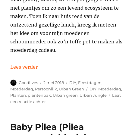
met plantjes om zo een levend ecosysteem te
maken. Toen ik naar huis reed van de
ontzettend gezellige lunch, kreeg ik meteen
het idee om voor mijn moeder en
schoonmoeder ook zo’n toffe pot te maken als
moederdag cadeau.
“DIY moederdag cadeau 2018”
Lees verder
Auteur
Geplaatst
Categorieën
Goodlives
2 mei 2018
DIY
,
Feestdagen
,
op
Tags
Moederdag
,
Persoonlijk
,
Urban Green
DIY
,
Moederdag
,
Planten
,
plantenbak
,
Urban green
,
Urban Jungle
Laat
op
een reactie achter
DIY
moederdag
cadeau
Baby Pilea (Pilea
2018