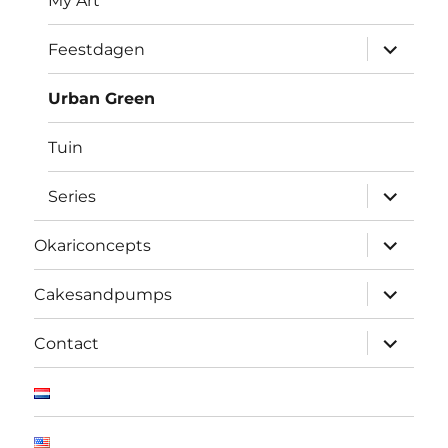
My Art
submen
Feestdagen
uitvouw
Urban Green
Tuin
submen
Series
uitvouw
submen
Okariconcepts
uitvouw
submen
Cakesandpumps
uitvouw
submen
Contact
uitvouw