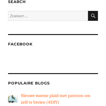
hoe
SEARCH
werkt
dat
ZO
Zoeken
stekken?
naar:
FACEBOOK
POPULAIRE BLOGS
Nieuwe warme plaid met patroon om
zelf te breien (#DIY)