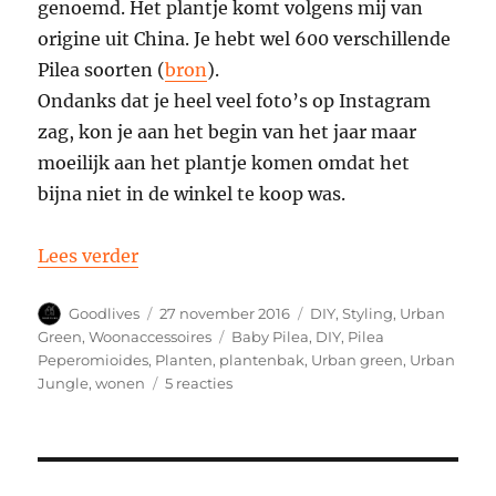
genoemd. Het plantje komt volgens mij van
origine uit China. Je hebt wel 600 verschillende
Pilea soorten (
bron
).
Ondanks dat je heel veel foto’s op Instagram
zag, kon je aan het begin van het jaar maar
moeilijk aan het plantje komen omdat het
bijna niet in de winkel te koop was.
“Baby Pilea (Pilea peperomioides), hoe 
Lees verder
Auteur
Geplaatst
Categorieën
Goodlives
27 november 2016
DIY
,
Styling
,
Urban
op
Tags
Green
,
Woonaccessoires
Baby Pilea
,
DIY
,
Pilea
Peperomioides
,
Planten
,
plantenbak
,
Urban green
,
Urban
op
Jungle
,
wonen
5 reacties
Baby
Pilea
(Pilea
peperomioides),