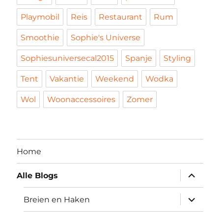
Playmobil
Reis
Restaurant
Rum
Smoothie
Sophie's Universe
Sophiesuniversecal2015
Spanje
Styling
Tent
Vakantie
Weekend
Wodka
Wol
Woonaccessoires
Zomer
Home
submen
Alle Blogs
uitvouw
submen
Breien en Haken
uitvouw