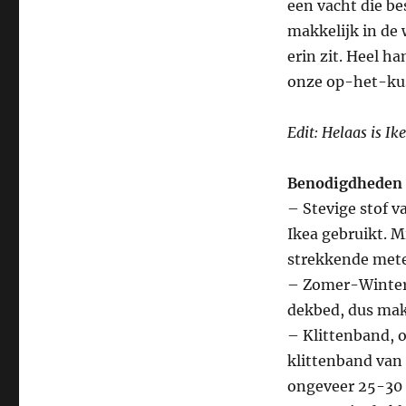
een vacht die bes
makkelijk in de
erin zit. Heel h
onze op-het-kus
Edit: Helaas is Ik
Benodigdheden
– Stevige stof v
Ikea gebruikt. M
strekkende mete
– Zomer-Winter
dekbed, dus mak
– Klittenband, o
klittenband van
ongeveer 25-30