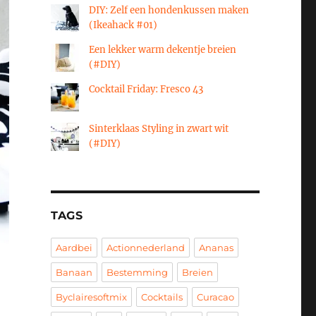
DIY: Zelf een hondenkussen maken
(Ikeahack #01)
Een lekker warm dekentje breien
(#DIY)
Cocktail Friday: Fresco 43
Sinterklaas Styling in zwart wit
(#DIY)
TAGS
Aardbei
Actionnederland
Ananas
Banaan
Bestemming
Breien
Byclairesoftmix
Cocktails
Curacao