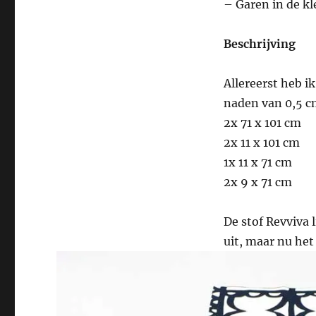
– Garen in de kl
Beschrijving
Allereerst heb i
naden van 0,5 c
2x 71 x 101 cm
2x 11 x 101 cm
1x 11 x 71 cm
2x 9 x 71 cm
De stof Revviva l
uit, maar nu het 