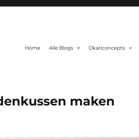
Home
Alle Blogs
Okariconcepts
ondenkussen maken