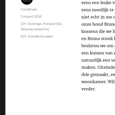
eens een leuke 
Auteur
Goodlives
eens moeilijk t
Geplaatst
2 maart 2016
niet echt in me 
op
Categorieën
DIY
,
Overige
,
Persoonlijk
,
onze hond Bruno
Woonaccessoires
kussens die we 
Tags
DIY
,
hondenkussen
en Bruno stonk b
besloten we om 
een kussen van e
natuurlijk een v
maken. Uiteindel
drie gemaakt, ee
woonkamer. Wil j
verder.