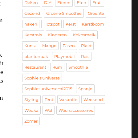
g
Deken
DIY
Eieren
Eten
Fruit
Gezond
Groene Smoothie
Groente
an
haken
Hotspot
Kerst
Kerstboom
Kerstmis
Kinderen
Kokosmelk
Kunst
Mango
Pasen
Plaid
k
plantenbak
Playmobil
Reis
it
Restaurant
Rum
Smoothie
te
Sophie's Universe
ls
Sophiesuniversecal2015
Spanje
an
Styling
Tent
Vakantie
Weekend
Wodka
Wol
Woonaccessoires
Zomer