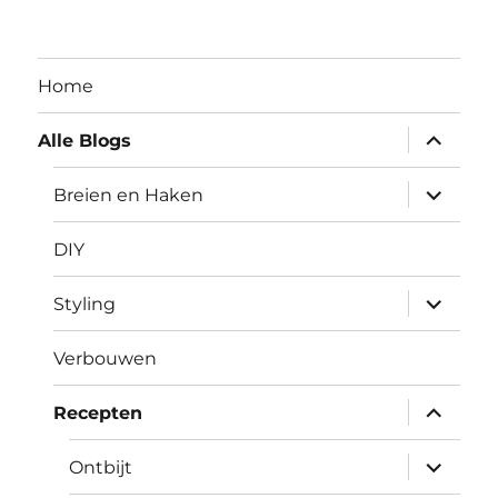
Home
submen
Alle Blogs
uitvouw
submen
Breien en Haken
uitvouw
DIY
submen
Styling
uitvouw
Verbouwen
submen
Recepten
uitvouw
submen
Ontbijt
uitvouw