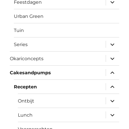
submen
Feestdagen
uitvouw
Urban Green
Tuin
submen
Series
uitvouw
submen
Okariconcepts
uitvouw
submen
Cakesandpumps
uitvouw
submen
Recepten
uitvouw
submen
Ontbijt
uitvouw
submen
Lunch
uitvouw