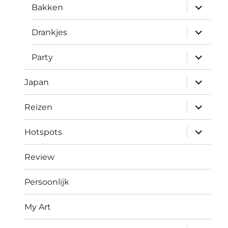
submen
Bakken
uitvouw
submen
Drankjes
uitvouw
submen
Party
uitvouw
submen
Japan
uitvouw
submen
Reizen
uitvouw
submen
Hotspots
uitvouw
Review
Persoonlijk
My Art