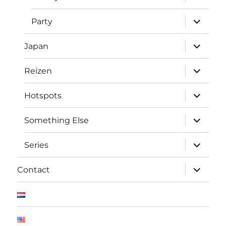
uitvouw
submen
Party
uitvouw
submen
Japan
uitvouw
submen
Reizen
uitvouw
submen
Hotspots
uitvouw
submen
Something Else
uitvouw
submen
Series
uitvouw
submen
Contact
uitvouw