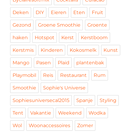
Deken
DIY
Eieren
Eten
Fruit
Gezond
Groene Smoothie
Groente
haken
Hotspot
Kerst
Kerstboom
Kerstmis
Kinderen
Kokosmelk
Kunst
Mango
Pasen
Plaid
plantenbak
Playmobil
Reis
Restaurant
Rum
Smoothie
Sophie's Universe
Sophiesuniversecal2015
Spanje
Styling
Tent
Vakantie
Weekend
Wodka
Wol
Woonaccessoires
Zomer