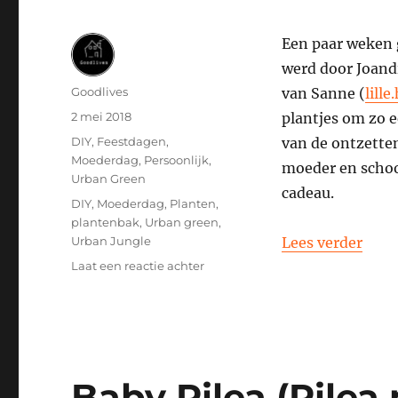
Een paar weken 
werd door Joand
Auteur
Goodlives
van Sanne (
lille
Geplaatst
2 mei 2018
plantjes om zo 
op
Categorieën
DIY
,
Feestdagen
,
van de ontzetten
Moederdag
,
Persoonlijk
,
moeder en schoo
Urban Green
cadeau.
Tags
DIY
,
Moederdag
,
Planten
,
plantenbak
,
Urban green
,
“DIY
Urban Jungle
Lees verder
op
Laat een reactie achter
DIY
moederdag
cadeau
2018
Baby Pilea (Pilea