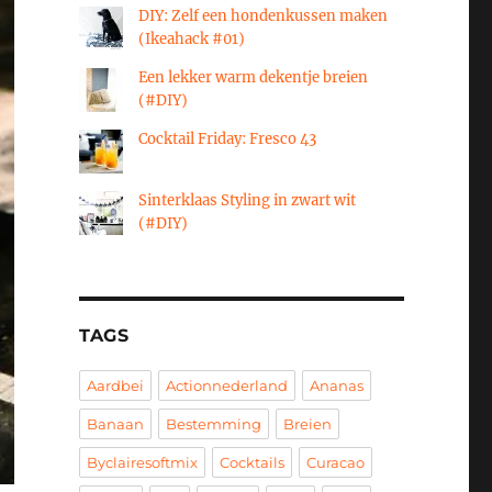
DIY: Zelf een hondenkussen maken
(Ikeahack #01)
Een lekker warm dekentje breien
(#DIY)
Cocktail Friday: Fresco 43
Sinterklaas Styling in zwart wit
(#DIY)
TAGS
Aardbei
Actionnederland
Ananas
Banaan
Bestemming
Breien
Byclairesoftmix
Cocktails
Curacao