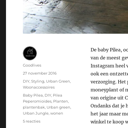
De baby Pilea, o
van de meest gew
Auteur
Goodlives
Instagram heel v
Geplaatst
27 november 2016
ook een ontzette
op
Categorieën
DIY
,
Styling
,
Urban Green
,
verzorging. Het
Woonaccessoires
moneyplant of m
Tags
Baby Pilea
,
DIY
,
Pilea
van origine uit 
Peperomioides
,
Planten
,
Ondanks dat je h
plantenbak
,
Urban green
,
Urban Jungle
,
wonen
het jaar maar mo
op
5 reacties
winkel te koop w
Baby