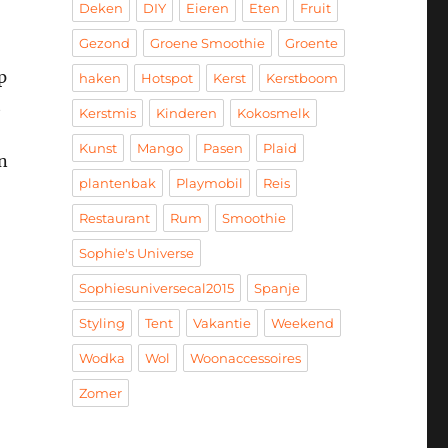
Deken
DIY
Eieren
Eten
Fruit
Gezond
Groene Smoothie
Groente
p
haken
Hotspot
Kerst
Kerstboom
t
Kerstmis
Kinderen
Kokosmelk
Kunst
Mango
Pasen
Plaid
n
plantenbak
Playmobil
Reis
Restaurant
Rum
Smoothie
Sophie's Universe
Sophiesuniversecal2015
Spanje
Styling
Tent
Vakantie
Weekend
Wodka
Wol
Woonaccessoires
Zomer