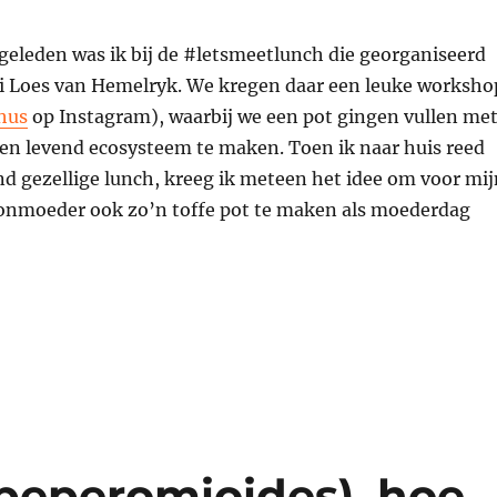
geleden was ik bij de #letsmeetlunch die georganiseerd
i Loes van Hemelryk. We kregen daar een leuke worksho
.hus
op Instagram), waarbij we een pot gingen vullen me
een levend ecosysteem te maken. Toen ik naar huis reed
d gezellige lunch, kreeg ik meteen het idee om voor mij
nmoeder ook zo’n toffe pot te maken als moederdag
 moederdag cadeau 2018”
 peperomioides), hoe