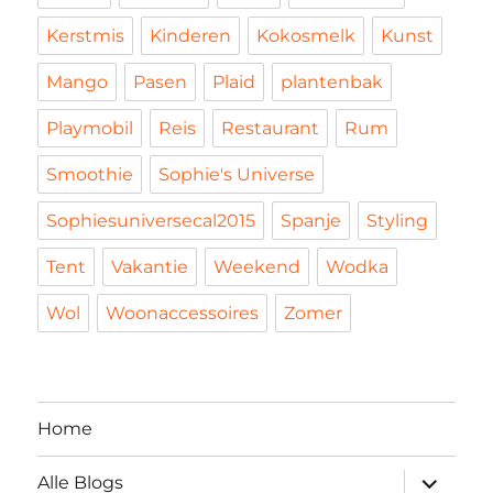
Kerstmis
Kinderen
Kokosmelk
Kunst
Mango
Pasen
Plaid
plantenbak
Playmobil
Reis
Restaurant
Rum
Smoothie
Sophie's Universe
Sophiesuniversecal2015
Spanje
Styling
Tent
Vakantie
Weekend
Wodka
Wol
Woonaccessoires
Zomer
Home
submen
Alle Blogs