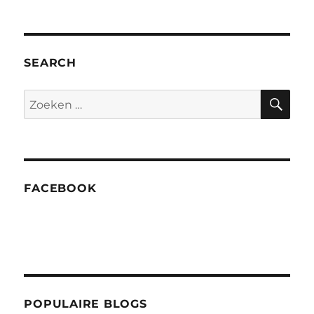
Do
List
en
meteen
SEARCH
de
update
ZO
Zoeken
van
naar:
juli
2016
FACEBOOK
POPULAIRE BLOGS