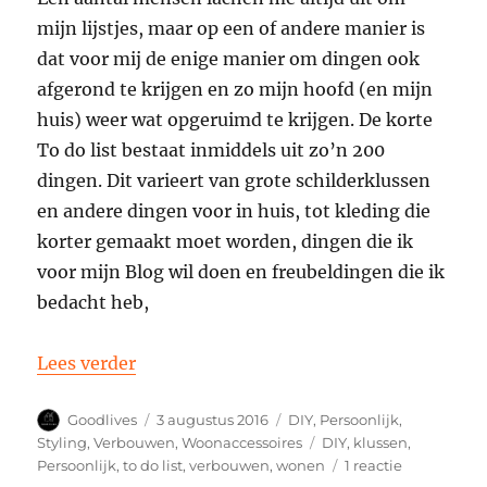
mijn lijstjes, maar op een of andere manier is
dat voor mij de enige manier om dingen ook
afgerond te krijgen en zo mijn hoofd (en mijn
huis) weer wat opgeruimd te krijgen. De korte
To do list bestaat inmiddels uit zo’n 200
dingen. Dit varieert van grote schilderklussen
en andere dingen voor in huis, tot kleding die
korter gemaakt moet worden, dingen die ik
voor mijn Blog wil doen en freubeldingen die ik
bedacht heb,
“To Do List en meteen de update van jul
Lees verder
Auteur
Geplaatst
Categorieën
Goodlives
3 augustus 2016
DIY
,
Persoonlijk
,
op
Tags
Styling
,
Verbouwen
,
Woonaccessoires
DIY
,
klussen
,
op
Persoonlijk
,
to do list
,
verbouwen
,
wonen
1 reactie
To